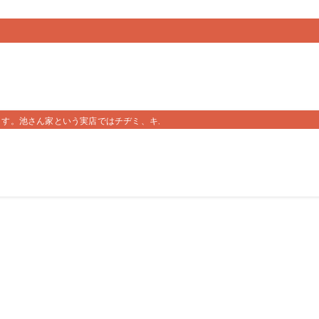
ます。池さん家という実店ではチヂミ、キムチ、キンパを販売しております。