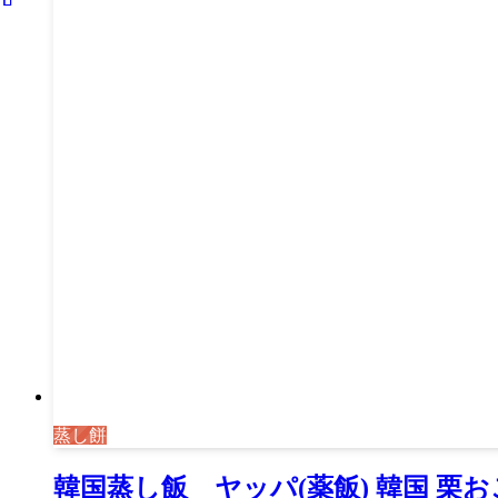
蒸し餅
韓国蒸し飯 ヤッパ(薬飯) 韓国 栗おこわ