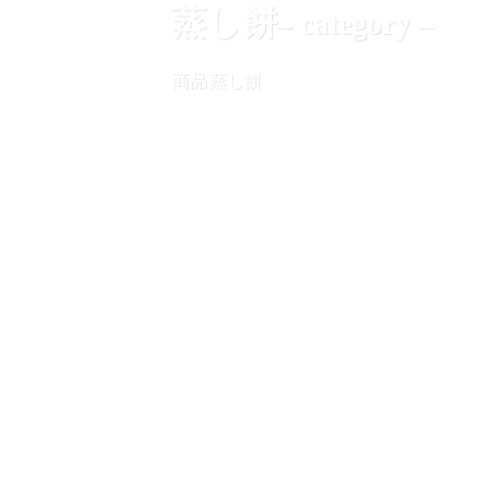
蒸し餅
– category –
商品
蒸し餅