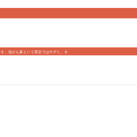
ます。池さん家という実店ではチヂミ、キムチ、キンパを販売しております。